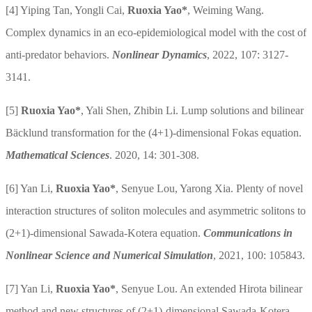
[4]
Yiping Tan, Yongli Cai,
Ruoxia Yao
*
,
Weiming Wang.
Complex dynamics in an eco-epidemiological model with the cost of
anti-predator behaviors.
Nonlinear Dynamics
, 2022, 107: 3127-
3141.
[5]
Ruoxia Yao
*
, Yali Shen, Zhibin Li. Lump solutions and bilinear
Bäcklund transformation for the (4+1)-dimensional Fokas equation.
Mathematical Sciences
. 2020, 14: 301-308.
[6]
Yan Li,
Ruoxia Yao
*
, Senyue Lou, Yarong Xia. Plenty of
novel
interaction structures of soliton molecules and asymmetric solitons to
(2+1)-dimensional Sawada-Kotera equation.
Communications in
Nonlinear Science and Numerical Simulation
, 2021, 100: 105843.
[7]
Yan Li,
Ruoxia Yao*
, Senyue Lou. An extended Hirota bilinear
method and new structures of (2+1)-dimensional Sawada-Kotera