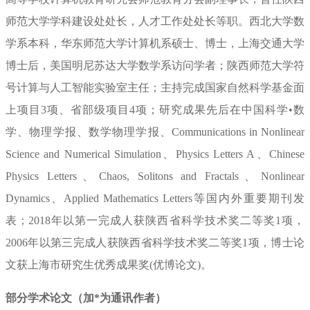
师范大学学科建设处处长，人才工作处处长等职。西北大学数
学系本科，华东师范大学计算机系硕士、博士，上海交通大学
博士后，美国明尼苏达大学数学系访问学者；陕西师范大学符
号计算与人工智能实验室主任；主持完成国家自然科学基金面
上项目
3
项、省部级项目
4
项；研究成果先后在中国科学
•
数
学、物理学报、数学物理学报、
Communications in Nonlinear
Science and Numerical Simulation
、
Physics Letters A
、
Chinese
Physics Letters
、
Chaos, Solitons and Fractals
、
Nonlinear
Dynamics
、
Applied Mathematics Letters
等国内外重要期刊发
表；
2018
年以第一完成人获陕西省科学技术奖二等奖
1
项，
2006
年以第三完成人获陕西省科学技术奖二等奖
1
项，博士论
文获上海市研究生优秀成果奖
(优博论文)。
部分学术论文（加*为通讯作者）