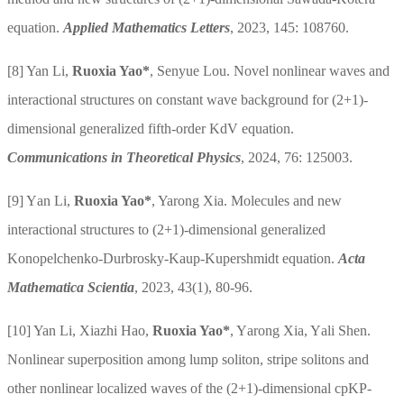
equation.
Applied Mathematics Letters
, 2023
,
145: 108760.
[8]
Yan Li,
Ruoxia Yao*
, Senyue Lou. Novel nonlinear waves and
interactional structures on constant wave background for (2+1)-
dimensional generalized fifth-order KdV equation.
Communications in Theoretical Physics
, 2024, 76: 125003.
[9]
Y
an
Li,
Ruoxia Yao
*
, Yarong Xia. Molecules and new
interactional structures to (2+1)-dimensional generalized
Konopelchenko-Durbrosky-Kaup-Kupershmidt equation.
Acta
Mathematica Scientia
,
2023, 43(1), 80-96.
[10]
Yan Li, Xiazhi H
ao
,
Ruoxia Yao
*
, Y
arong
Xia, Y
a
li Shen.
Nonlinear superposition among lump soliton, stripe solitons and
other nonlinear localized waves of the (2+1)-dimensional cpKP-