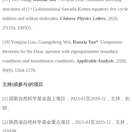
structures of (1+1)-dimensional Sawada-Kotera equation: few cycle
solitons and soliton molecules.
Chinese Physics Letters
, 2020,
37(10): 100501.
[18]
Yongxia Guo, Guangsheng Wei,
Ruoxia Yao
*
.
Uniqueness
theorems for the Dirac operator with eigenparameter boundary
conditions and transmission conditions.
Applicable Analysis
, 2020,
99(9): 1564-1578.
主持(或参与)的项目
[1]
国家自然科学基金面上项目，
2023-01
至
2026-12
，主持，在
研。
[2]
陕西省自然科学基金重点项目，
2021-01
至
2023-12
，主持，
已结题
。