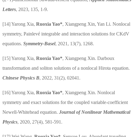
Letters
, 2023, 135, 1-9.
[14]
Yarong Xia,
Ruoxia Yao
*
, Xiangpeng Xin, Yan Li. Nonlocal
symmetry, Painlevé integrable and interaction solutions for CKdV
equations.
Symmetry-Basel
, 2021, 13(7), 1268.
[15]
Yarong Xia,
Ruoxia Yao
*
, Xiangpeng Xin. Darboux
transformation and soliton solutions of a nonlocal Hirota equation.
Chinese Physics B
, 2022, 31(2), 02041.
[16]
Yarong Xia,
Ruoxia Yao
*
, Xiangpeng Xin. Nonlocal
symmetry and exact solutions for the coupled variable-coefficient
Newell-Whitehead equation.
Journal of Nonlinear Mathematical
Physics
, 2020
,
27(4), 581-591.
[17]
Wei Wang,
Ruoxia Yao
*
, Senyue Lou. Abundant traveling