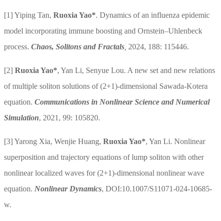
[1]
Yiping Tan,
Ruoxia Yao*
. Dynamics of an influenza epidemic
model incorporating immune boosting and Ornstein–Uhlenbeck
process.
Chaos, Solitons and Fractals
,
2024, 188: 115446.
[2]
Ruoxia Yao
*
, Yan Li, Senyue Lou. A new set and new relations
of multiple soliton solutions of (2+1)-dimensional Sawada-Kotera
equation.
Communications in Nonlinear Science and Numerical
Simulation
,
2021, 99: 105820.
[3]
Yarong Xia, Wenjie Huang,
Ruoxia Yao*
, Yan Li. Nonlinear
superposition and trajectory equations of lump soliton with other
nonlinear localized waves for (2+1)-dimensional nonlinear wave
equation.
Nonlinear Dynamics
, DOI:10.1007/S11071-024-10685-
w.