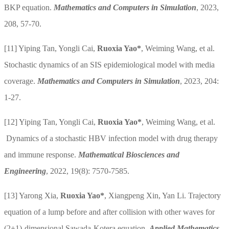
BKP equation.
Mathematics and Computers in Simulation
, 2023,
208, 57-70.
[11]
Yiping Tan, Yongli Cai,
Ruoxia Yao*
, Weiming Wang, et al.
Stochastic dynamics of an SIS epidemiological model with media
coverage.
Mathematics and Computers in Simulation
, 2023, 204:
1-27.
[12]
Yiping Tan, Yongli Cai,
Ruoxia Yao*
, Weiming Wang, et al.
Dynamics of a stochastic HBV infection model with drug therapy
and immune response.
Mathematical Biosciences and
Engineering
, 2022, 19(8): 7570-7585.
[13]
Yarong Xia,
Ruoxia Yao*
, Xiangpeng Xin, Yan Li. Trajectory
equation of a lump before and after collision with other waves for
(2+1)-dimensional Sawada-Kotera equation,
Applied Mathematics