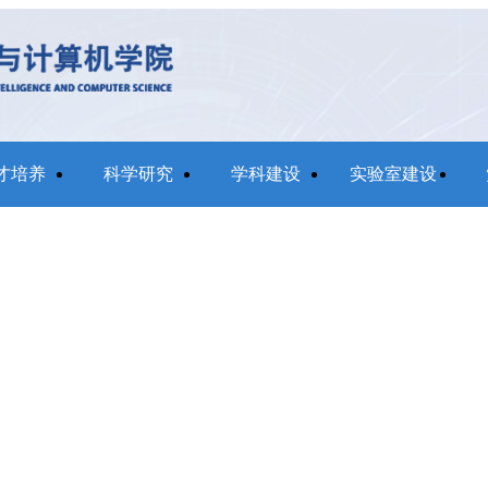
才培养
科学研究
学科建设
实验室建设