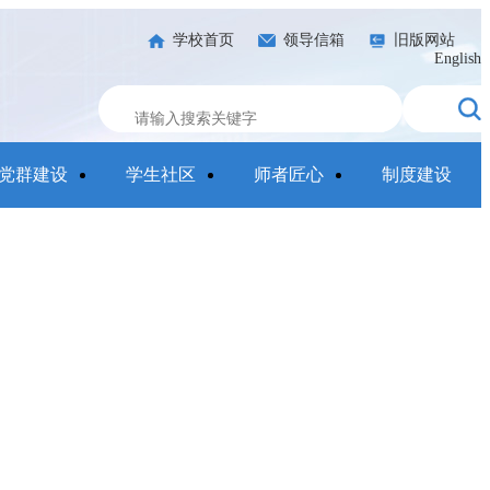
学校首页
领导信箱
旧版网站
English
党群建设
学生社区
师者匠心
制度建设
应用维护中！