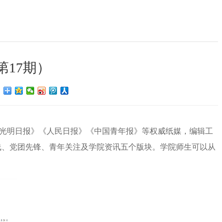
第17期）
：
为《光明日报》《人民日报》《中国青年报》等权威纸媒，编辑工
线、党团先锋、青年关注及学院资讯五个版块。学院师生可以从