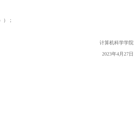
））；
计算机科学学院
202
3
年4
月27
日