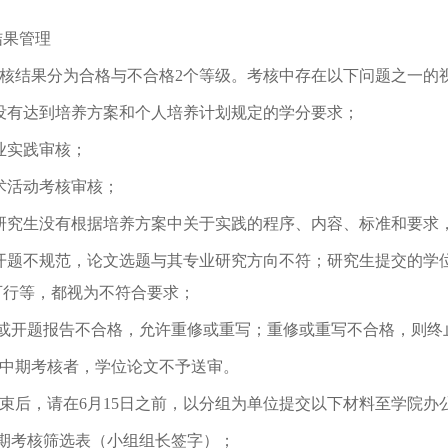
。
结果管理
核结果分为合格与不合格
2
个等级。考核中存在以下问题之一的
没有达到培养方案和个人培养计划规定的学分要求；
业实践审核；
术活动考核审核；
研究生没有根据培养方案中关于实践的程序、内容、标准和要求
开题不规范，论文选题与其专业研究方向不符；研究生提交的学
可行等，都视为不符合要求；
或开题报告不合格，允许重修或重写；重修或重写不合格，则终
中期考核者，学位论文不予送审。
束后，请在
6
月
15
日之前，以分组为单位提交以下材料至学院办
期考核筛选表（小组组长签字）；