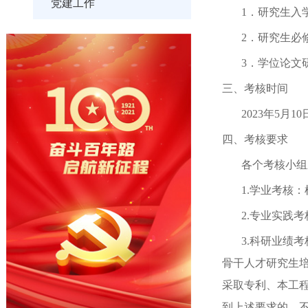
党建工作
1
．研究生入
2
．研究生必
3
．学位论文
三、考核时间
202
3
年
5
月
10
四、考核要求
各个考核小组
1.
学业考核：
2.
专业实践考
3.
科研业绩考
骨干人才研究生
采取专利、本工
到上述要求的，