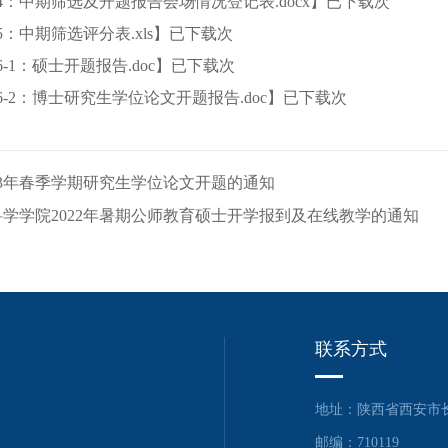
4：中期筛选及开题报告会场情况登记表.docx
】已下载
次
5：中期筛选评分表.xls
】已下载
次
-1：硕士开题报告.doc
】已下载
次
6-2：博士研究生学位论文开题报告.doc
】已下载
次
23年春季学期研究生学位论文开题的通知
学学院2022年暑期公师教育硕士开学报到及在线教学的通知
联系方式
地址：陕西省西安市长
邮编：710119