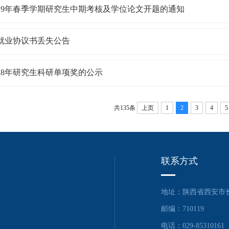
019年春季学期研究生中期考核及学位论文开题的通知
就业协议书丢失公告
018年研究生科研单项奖的公示
共135条
上页
1
2
3
4
5
联系方式
地址：陕西省西安市长
邮编：710119
电话：029-85310161